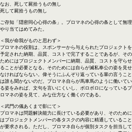
なお、死して屍拾うもの無し
死して屍拾うもの無し
ご存知「隠密同心心得の条」。プロマネの心得の条として無理
やり当てはめてみた。
＜我が命我がものと思わず＞
プロマネの役割は、スポンサーから与えられたプロジェクトを
予定された納期、品質、コストで完了することであるが、その
ためにはプロジェクトメンバーに納期、品質、コストを守らせ
ることが必要となる。そのためには自らが滅私奉公の姿を見せ
なければならない。偉そうにふんぞり返っている輩の言うこと
は誰も聞かないのだ。プロマネ自らが馬車馬のように働いてい
る姿をみれば、文句を言いにくいし、ボロボロになっているプ
ロマネの姿を見て、みな仕方なく働くのである。
＜武門の儀あくまで影にて＞
プロマネは問題解決能力に長けている必要があり、そのために
はプロジェクトメンバーの各タスクの内容に精通していること
が要求される。ただし、プロマネ自らが個別タスクを担当して