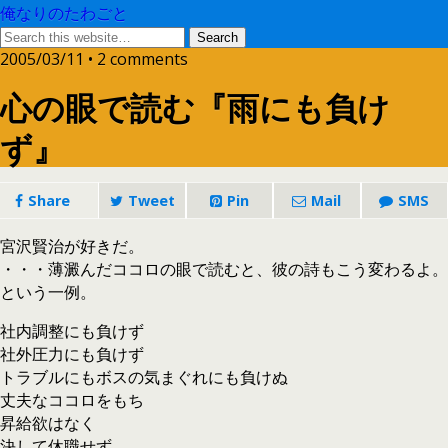
俺なりのたわごと
2005/03/11 • 2 comments
心の眼で読む『雨にも負け
ず』
Share
Tweet
Pin
Mail
SMS
宮沢賢治が好きだ。
・・・薄澱んだココロの眼で読むと、彼の詩もこう変わるよ。
という一例。
社内調整にも負けず
社外圧力にも負けず
トラブルにもボスの気まぐれにも負けぬ
丈夫なココロをもち
昇給欲はなく
決して休職せず