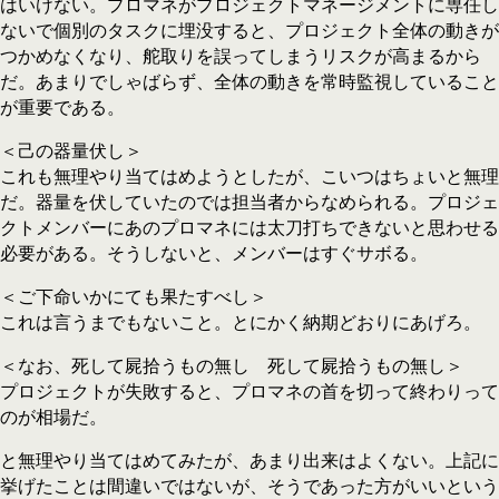
はいけない。プロマネがプロジェクトマネージメントに専任し
ないで個別のタスクに埋没すると、プロジェクト全体の動きが
つかめなくなり、舵取りを誤ってしまうリスクが高まるから
だ。あまりでしゃばらず、全体の動きを常時監視していること
が重要である。
＜己の器量伏し＞
これも無理やり当てはめようとしたが、こいつはちょいと無理
だ。器量を伏していたのでは担当者からなめられる。プロジェ
クトメンバーにあのプロマネには太刀打ちできないと思わせる
必要がある。そうしないと、メンバーはすぐサボる。
＜ご下命いかにても果たすべし＞
これは言うまでもないこと。とにかく納期どおりにあげろ。
＜なお、死して屍拾うもの無し 死して屍拾うもの無し＞
プロジェクトが失敗すると、プロマネの首を切って終わりって
のが相場だ。
と無理やり当てはめてみたが、あまり出来はよくない。上記に
挙げたことは間違いではないが、そうであった方がいいという