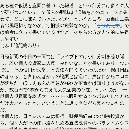
ある種の仮説と意図に基づいた報道、という部分には多くの人
が気がついていて、で僕らの興味は「B層をこのニュースに乗
せて、どこに運んでいきたいのか」というところ。新自由主義
者の尻尾切りなのか、守旧派の逆襲なのか。「
とりあえず
」で
は前者に立って書いているけれど、そちらの方が力学的に納得
しやすい。
（以上追記終わり）
日経新聞の今日の一面では「ライブドアは小口分割を繰り返
し、若い個人投資家に人気」みたいなことが書いてあり、つい
でに「その信用が失墜」と責任を問うていたのだが、僕は日経
のほうら、と言わんばかりの論調とは逆に、実は目からウロコ
が落ちた。ほりえもんの真意が強欲か革命かは知りようがない
が、数百円で1株から買える人気企業の存在、というのが、一
般個人投資家を株式マーケットへ吸引するシンボルとしてどれ
だけ大きかったか、ということに遅まきながら気がついたの
だ。
僕個人は、日本システムは銀行・郵便局経由での間接投資か
ら、個々人がその使い道を決める直接投資へのパラダイムシフ