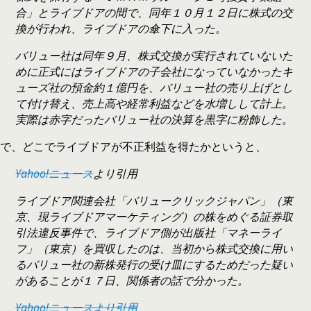
合」とライブドアの間で、同年１０月１２日に株式の交
換が行われ、ライブドアの傘下に入った。
バリュー社は同年９月、株式交換が実行されていないた
めに正式にはライブドアの子会社になっていなかったキ
ューズ社の預金約１億円を、バリュー社の売り上げとし
て付け替え、売上高や経常利益などを水増しして計上。
実際は赤字だったバリュー社の決算を黒字に粉飾した。
で、どこでライブドアが不正利益を得たかというと、
Yahoo!ニュース
より引用
ライブドア関連会社「バリュークリックジャパン」（東
京、現ライブドアマーケティング）の株をめぐる証券取
引法違反事件で、ライブドア側が出版社「マネーライ
フ」（東京）を買収したのは、当初から株式交換に用い
るバリュー社の新株発行の受け皿にするためだった疑い
があることが１７日、関係者の話で分かった。
Yahoo!ニュースより引用