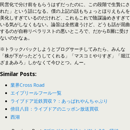
民営化で分け前をもらうはずだったのに、この段階で生贄にさ
れた」という話になる。僕の上記の話もちょっとほりえもんを
美化しすぎているのだけれど、これもこれで陰謀論めきすぎて
いる気がしなくもない。論旨は全然違うけど、どうも話が屈曲
するのが自称リベラリストの悪いところで、だからB層に受け
ないのかなぁ。
※トラックバックしようとブログサーチしてみたら、みんな
「株が下がったどうしてくれる」「マスコミやりすぎ」「堀江
ざまあみろ」しかなくて今ひとつ。んー。
Similar Posts:
業界Cross Road
エイプリールフール一覧
ライブドア近鉄買収？：あっぱれやんちゃぶり
傍目八目：ライブドアのニッポン放送買収
西湖