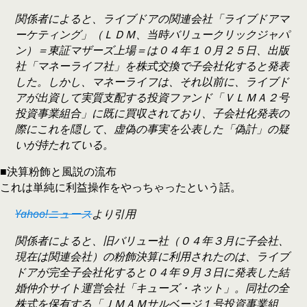
関係者によると、ライブドアの関連会社「ライブドアマ
ーケティング」（ＬＤＭ、当時バリュークリックジャパ
ン）＝東証マザーズ上場＝は０４年１０月２５日、出版
社「マネーライフ社」を株式交換で子会社化すると発表
した。しかし、マネーライフは、それ以前に、ライブド
アが出資して実質支配する投資ファンド「ＶＬＭＡ２号
投資事業組合」に既に買収されており、子会社化発表の
際にこれを隠して、虚偽の事実を公表した「偽計」の疑
いが持たれている。
■決算粉飾と風説の流布
これは単純に利益操作をやっちゃったという話。
Yahoo!ニュース
より引用
関係者によると、旧バリュー社（０４年３月に子会社、
現在は関連会社）の粉飾決算に利用されたのは、ライブ
ドアが完全子会社化すると０４年９月３日に発表した結
婚仲介サイト運営会社「キューズ・ネット」。同社の全
株式を保有する「ＪＭＡＭサルベージ１号投資事業組