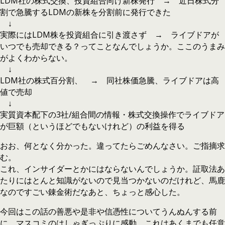
LDM社の株式交換、投資組合向け新株発行 → 近日株式分
割で急騰するLDMの新株を分割前に発行できた
↓
実際にはLDM株を投資組合に引き渡さず → ライブドアが
いつでも売却できる？ってことなんでしょうか。ここのうまみ
がよくわからない。
↓
LDM社の株式百分割、 → 同社株価急騰、ライブドアは高
値で売却
↓
実質資本配下の3社/組合間の情報・株式交換操作でライブドア
が巨額（というほどでもないけれど）の利益を得る
おお、何となく分かった。違ってたらごめんなさい。ご指摘求
む。
これ、インサイダーとかにはならないんでしょうか。証取法あ
たりにはとんと知識がないので見当つかないのだけれど、馬鹿
なのですごい錬金術だなあと、ちょっと感心した。
今回はこの話の善悪や是非や信憑性についてうんぬんする前
に、マスコミのはしゃぎっぷりに感動。これはあくまでも任意