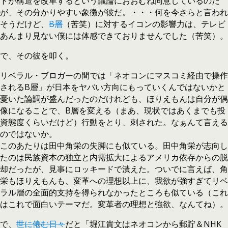
トが構造を改革するという議論におおむね同意しているのだ
が、その分かりやすい象徴が彼だ。・・・何を今さらと言われ
そうだけど、
B層
（苦笑）に対するイコンの影響力は、テレビ
あんまり見ない僕には体感できておりませんでした（苦笑）。
で、その彼を叩く。
リベラル・ブロガーの間では「ネオコンにマスコミ経由で操作
されるB層」が日本をヤバい方向にもっていくんではないかと
憂いた論調が盛んだったのだけれども、ほりえもんは自分が偶
像になることで、B層を変える（まあ、現状ではあくまでも投
資態度くらいだけど）行動をとり、刺された。なぁんて言える
のではないか。
このあたりは田中角栄の失脚にも似ている。田中角栄が志向し
たのは民族資本の独立と内需拡大によるアメリカ依存からの脱
却だったが、見事にロッキードで潰えた。ついでに言えば、角
栄もほりえもんも、変革への理想以上に、我欲が強すぎてリベ
ラル層の全面的支持を得られなかったところも似ている（これ
はこれで面白いテーマだ。変革者の理想と強欲、なんてね）。
で、
世に倦む日々
だと「堀江貴文はネオコンから郵貯＆NHK