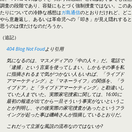
調査の段階であり、容疑にもとづく強制捜査ではない。このあ
たりについての冷静な感想は
ガ島通信
のとおりだけれど、どこ
やら意趣返し、あるいは革命児への「叩き」が見え隠れすると
思うのは僕だけなのだろうか。
（追記）
404 Blog Not Foud
より引用
気になるのは、マスメディアの「中の人々」だ。電話で
「逮捕」という言葉を使ってしまい、しかもその事を私
に指摘されるまで気がつかない人もいれば、「ライブド
アマーケティング」と「マネーライフ」の関係を、「ラ
イブドア」と「ライブドアマーケティング」と勘違いし
ていた人までいた。実際家宅捜索に関しては、16:00に
最初の報道が出てから一旦そういう事実がないというこ
とが判明し、その後実際の家宅捜査があったというフラ
イングが起った事は磯崎さんが指摘しているとおりだ。
これだって立派な風説の流布なのではないか?