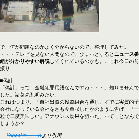
で、何が問題なのかよく分からないので、整理してみた。
・・・テレビを見ない人間なので、ひょっとすると
ニュース番
組が分かりやすい解説
してくれているのかも。←これ今日の前
振り
■偽計
「偽計」って、金融犯罪用語なんですね・・・。知りませんで
した。諸葛亮孔明みたい。
これはつまり、「自社出資の投資組合を通じ、すでに実質的子
会社になっている会社をさも今買収したかのように告げ、『一
粒で二度美味しい』アナウンス効果を狙った、ってことなんで
しょうか？
Yahoo!ニュース
より引用