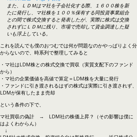
また、ＬＤＭはマ社を子会社化する際、１６００株を新
たに発行し、マ社株を１００％保有する同投資事業組合
との間で株式交換すると発表したが、実際に株式は交換
されずにＬＤＭに残り、市場で売却して資金調達した疑
いも浮上している。
これを読んでも僕のおつむでは何が問題なのかやっぱりよく分
からないので、時系列で整理してみると
・マ社はLDM株との株式交換で買収（実質支配下のファンド
から）
・マ社の企業価値を高値で算定＝LDM株を大量に発行
・ファンドに引き渡されるはずの株式は実際に引き渡されず、
LDMが保有したまま売却
という条件の下で、
マ社買収の偽計 → LDM社の株価上昇？（その影響は僕に
はよくわからん）
↓