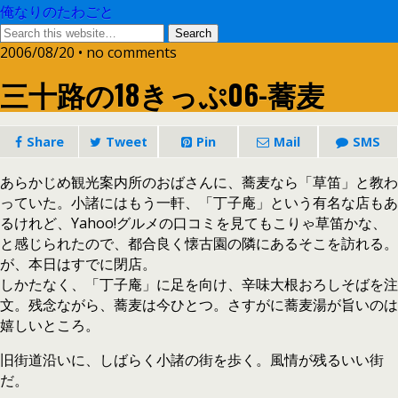
俺なりのたわごと
2006/08/20 • no comments
三十路の18きっぷ06-蕎麦
Share
Tweet
Pin
Mail
SMS
あらかじめ観光案内所のおばさんに、蕎麦なら「草笛」と教わ
っていた。小諸にはもう一軒、「丁子庵」という有名な店もあ
るけれど、Yahoo!グルメの口コミを見てもこりゃ草笛かな、
と感じられたので、都合良く懐古園の隣にあるそこを訪れる。
が、本日はすでに閉店。
しかたなく、「丁子庵」に足を向け、辛味大根おろしそばを注
文。残念ながら、蕎麦は今ひとつ。さすがに蕎麦湯が旨いのは
嬉しいところ。
旧街道沿いに、しばらく小諸の街を歩く。風情が残るいい街
だ。