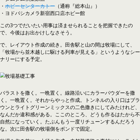
・
ホビーセンターカトー
（通称『総本山』）
・ヨドバシカメラ新宿西口店ホビー館
この3つでだいたい用事は済ませられることを把握できたの
で、今後はお出かけしなさそう。
で、レイアウト作成の続き。田舎駅と山の間は牧場にして、
「牧場から並木越しに駆ける列車が見える」というようなシー
ナリーにする予定。
バラストを撒く。一晩置く。線路沿いにカラーパウダーを撒
く。一晩置く。それからやっと作成。トンネルの入り口はブラ
ウンとライトグリーンミックスの二色撒きにしてみたけれど、
なんだか違和感がある。ここのところ、どうも作るはたから不
自然になっていく。たぶんもう一度リチューンするんだろう
な。次に田舎駅の牧場側をボンドで固定。