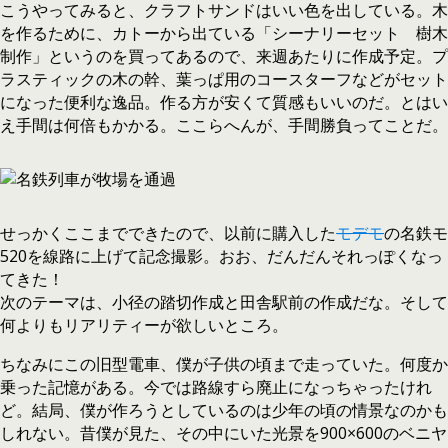
こうやってみると、クラフトサンドはいい色を出している。木
を作るために、カトーから出ている「シーナリーセット 樹木
制作」というのを買ってあるので、来週あたりに作成予定。プ
ラスティックの木の幹、葉っぱ用のコースターフなどがセット
になった便利な逸品。作る方が安くて質感もいいのだ。とはい
え手間は何倍もかかる。ここらへんが、手間勝負ってことだ。
せっかくここまでできたので、以前に購入した
モデモ
の名鉄モ
520を線路に上げて記念撮影。おお、だんだんそれっぽくなっ
てきた！
次のテーマは、小径の踏切作成と田舎駅前の作成だな。そして
何よりもリアリティーが欲しいところ。
ちなみにこの旧型電車、僕が子供の頃まで走っていた。何度か
乗った記憶がある。今では路線すら廃止になっちゃったけれ
ど。結局、僕が作ろうとしているのは少年の頃の情景なのかも
しれない。昔僕が見た、その中にいた光景を900×600のベニヤ