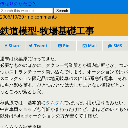
俺なりのたわごと
2006/10/30 • no comments
鉄道模型-牧場基礎工事
Share
Tweet
Pin
Mail
SMS
週末は秋葉原に行ってきた。
必要なもののほかに、タクシー営業所とか構内詰所とか、つい
ついストラクチャーを買い込んでしまう。オークションではバ
スコレクション限定品の地元岐阜バスに165系急行電車、それ
にキハ80を落札。ひとつひとつは大したことない値段だとい
うところが落とし穴。
秋葉原では、基本的に
タムタム
でだいたい用が足りるみたい。
中古車両ショップも何軒かまわったけれど、よほどのレアもの
以外はYahoo!オークションの方が安くて手軽だ。
・タムタム秋葉原店