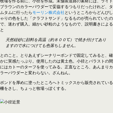
牧場を作る前に、小径を作成。未舗装道路の素材には、ライト
ブラウンのカラーパウダーで妥協するつもりだったけれど、タ
ムタムに行ったら
モーリン株式会社
というところからどんぴし
ゃりの色をした「クラフトサンド」なるものが売られていたの
で、迷わず購入。細かい砂粒のようなもので、説明書きによる
と
天然硅砂に顔料を高温（約８００℃）で焼き付けてあり
ますので水につけても色落ちしません。
とのこと。とりあえずシーナリーボンドで固定してみると、確
かに実感たっぷり。使用したのは黄土色。小径とバラストの間
にはカトーのターフを使ってみる。正直なところ、あんまりカ
ラーパウダーと変わらない。ざんねん。
ボンドを厚めに塗ったところへトミックスから販売されている
柵をさし、ちょっと牧場っぽくする。