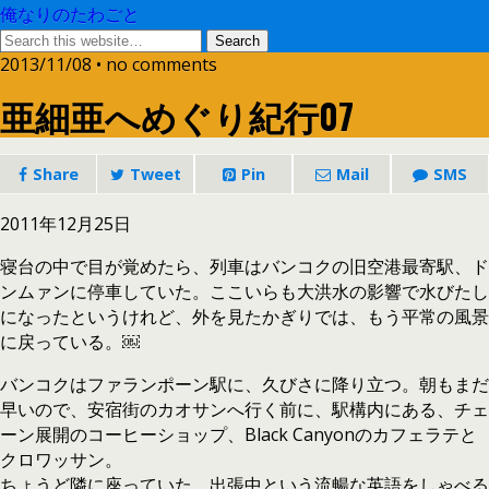
俺なりのたわごと
2013/11/08 • no comments
亜細亜へめぐり紀行07
Share
Tweet
Pin
Mail
SMS
2011年12月25日
寝台の中で目が覚めたら、列車はバンコクの旧空港最寄駅、ド
ンムァンに停車していた。ここいらも大洪水の影響で水びたし
になったというけれど、外を見たかぎりでは、もう平常の風景
に戻っている。￼
バンコクはファランポーン駅に、久びさに降り立つ。朝もまだ
早いので、安宿街のカオサンへ行く前に、駅構内にある、チェ
ーン展開のコーヒーショップ、Black Canyonのカフェラテと
クロワッサン。
ちょうど隣に座っていた、出張中という流暢な英語をしゃべる