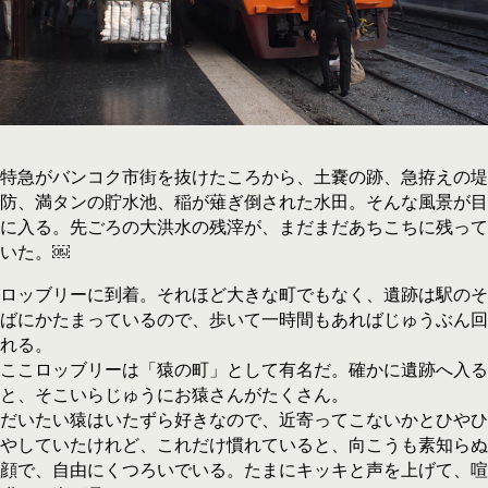
特急がバンコク市街を抜けたころから、土嚢の跡、急拵えの堤
防、満タンの貯水池、稲が薙ぎ倒された水田。そんな風景が目
に入る。先ごろの大洪水の残滓が、まだまだあちこちに残って
いた。￼
ロッブリーに到着。それほど大きな町でもなく、遺跡は駅のそ
ばにかたまっているので、歩いて一時間もあればじゅうぶん回
れる。
ここロッブリーは「猿の町」として有名だ。確かに遺跡へ入る
と、そこいらじゅうにお猿さんがたくさん。
だいたい猿はいたずら好きなので、近寄ってこないかとひやひ
やしていたけれど、これだけ慣れていると、向こうも素知らぬ
顔で、自由にくつろいでいる。たまにキッキと声を上げて、喧