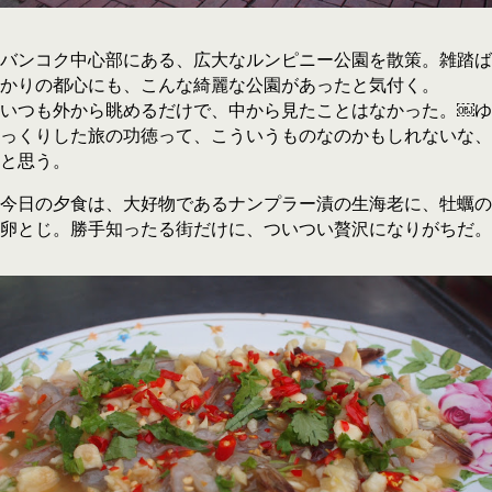
バンコク中心部にある、広大なルンピニー公園を散策。雑踏ば
かりの都心にも、こんな綺麗な公園があったと気付く。
いつも外から眺めるだけで、中から見たことはなかった。￼ゆ
っくりした旅の功徳って、こういうものなのかもしれないな、
と思う。
今日の夕食は、大好物であるナンプラー漬の生海老に、牡蠣の
卵とじ。勝手知ったる街だけに、ついつい贅沢になりがちだ。