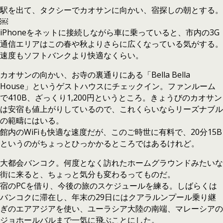
駅を出て、タクシーでカオサンに向かい、宿探しの朝とする。
￼
iPhoneをネットに接続しながら車に乗っていると、市内の3G
通信エリアはこの春や秋よりさらに広くなっている気がする。
速度もソフトバンクより快適なくらい。
カオサンの向かい、お寺の裏通りにある「Bella Bella
House」というゲストハウスにチェックイン。ファンルーム
で410B、ざっくり1,200円というところ。きょうびのカオサン
は安宿も値上がりしているので、これくらいならリーズナブル
の範疇にはいる。
館内のWiFiも快適な速度だが、このご時世に有料で、20分15B
というのがちょっとひっかかるところではあるけれど。
大都会バンコク。何度となく訪れたホームグラウンドみたいな
街に来ると、ちょっと気分も変わるってものだ。
宿のPCを借り、今後の旅のスケジュールを練る。しばらくは
バンコクに滞在し、年末の29日にはクアラルンプール乗り継
ぎのエアアジアを使い、ユーラシア大陸の南端、マレーシアの
ジョホールバルまで一気に飛ぶことにした。