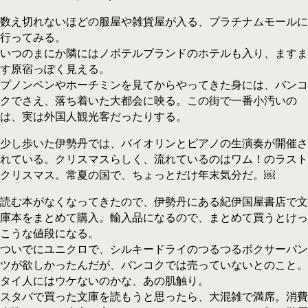
数え切れないほどの服屋や雑貨屋が入る、プラチナムモールに
行ってみる。
いつのまにか隣にはノボテルブランドのホテルも入り、ますま
す原宿っぽく見える。
プノンペンやホーチミンを見てからやってきた身には、バンコ
クでさえ、落ち着いた大都会に映る。この街で一番小汚いの
は、実は外国人観光客だったりする。
少し歩いた伊勢丹では、バイオリンとピアノの生演奏が開催さ
れている。クリスマスらしく、流れているのはワム！のラスト
クリスマス。常夏の国で、ちょっとだけ年末気分だ。￼
読む本がなくなってきたので、伊勢丹にある紀伊国屋書店で文
庫本をまとめて購入。輸入品になるので、まとめて買うとけっ
こうな値段になる。
ついでにユニクロで、シルキードライのつるつるボクサーパン
ツが欲しかったんだが、バンコクでは売っていないとのこと。
タイ人にはウケないのかな、あの肌触り。
スタバで買った文庫を読もうと思ったら、大混雑で満席。消費