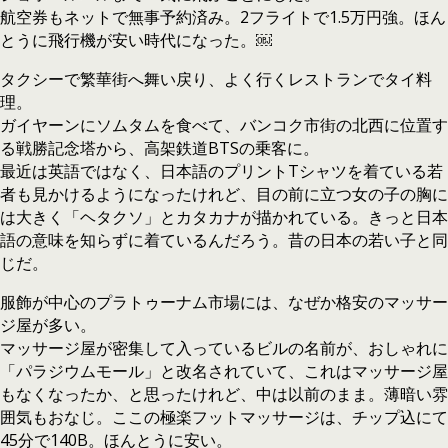
航空券もネットで無事予約済み。2フライトで1.5万円強。ほん
とうに飛行機が安い時代になった。￼
タクシーで繁華街へ舞い戻り、よく行くレストランでタイ料
理。
ガイヤーンにソムタムを食べて、バンコク市街の北西に位置す
る戦勝記念塔から、高架鉄道BTSの乗客に。
最近は英語ではなく、日本語のプリントTシャツを着ている若
者も見かけるようになったけれど、目の前に立つ女の子の胸に
は大きく「ヘタクソ」とカタカナが描かれている。きっと日本
語の意味を知らずに着ているんだろう。昔の日本の若い子と同
じだ。
服飾が中心のプラトゥーナム市場には、なぜか格安のマッサー
ジ屋が多い。
マッサージ屋が密集して入っているビルの名前が、おしゃれに
「パラジウムモール」と改名されていて、これはマッサージ屋
もなくなったか、と思ったけれど、中は以前のまま。薄暗い雰
囲気もおなじ。ここの極楽フットマッサージは、チップ込にて
45分で140B。ほんとうに安い。