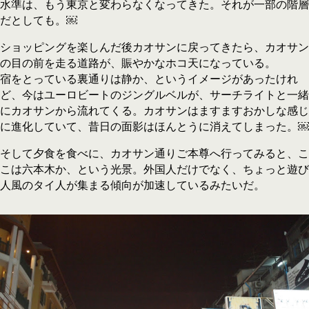
水準は、もう東京と変わらなくなってきた。それが一部の階層
だとしても。￼
ショッピングを楽しんだ後カオサンに戻ってきたら、カオサン
の目の前を走る道路が、賑やかなホコ天になっている。
宿をとっている裏通りは静か、というイメージがあったけれ
ど、今はユーロビートのジングルベルが、サーチライトと一緒
にカオサンから流れてくる。カオサンはますますおかしな感じ
に進化していて、昔日の面影はほんとうに消えてしまった。￼
そして夕食を食べに、カオサン通りご本尊へ行ってみると、こ
こは六本木か、という光景。外国人だけでなく、ちょっと遊び
人風のタイ人が集まる傾向が加速しているみたいだ。