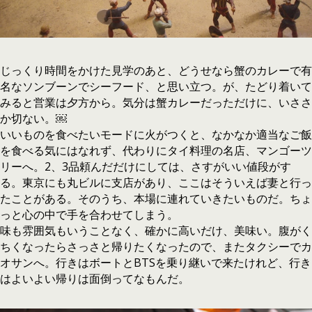
じっくり時間をかけた見学のあと、どうせなら蟹のカレーで有
名なソンブーンでシーフード、と思い立つ。が、たどり着いて
みると営業は夕方から。気分は蟹カレーだっただけに、いささ
か切ない。￼
いいものを食べたいモードに火がつくと、なかなか適当なご飯
を食べる気にはなれず、代わりにタイ料理の名店、マンゴーツ
リーへ。2、3品頼んだだけにしては、さすがいい値段がす
る。東京にも丸ビルに支店があり、ここはそういえば妻と行っ
たことがある。そのうち、本場に連れていきたいものだ。ちょ
っと心の中で手を合わせてしまう。
味も雰囲気もいうことなく、確かに高いだけ、美味い。腹がく
ちくなったらさっさと帰りたくなったので、またタクシーでカ
オサンへ。行きはボートとBTSを乗り継いで来たけれど、行き
はよいよい帰りは面倒ってなもんだ。