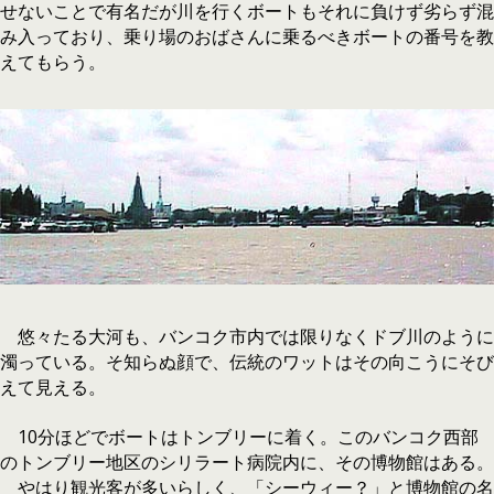
せないことで有名だが川を行くボートもそれに負けず劣らず混
み入っており、乗り場のおばさんに乗るべきボートの番号を教
えてもらう。
悠々たる大河も、バンコク市内では限りなくドブ川のように
濁っている。そ知らぬ顔で、伝統のワットはその向こうにそび
えて見える。
10分ほどでボートはトンブリーに着く。このバンコク西部
のトンブリー地区のシリラート病院内に、その博物館はある。
やはり観光客が多いらしく、「シーウィー？」と博物館の名