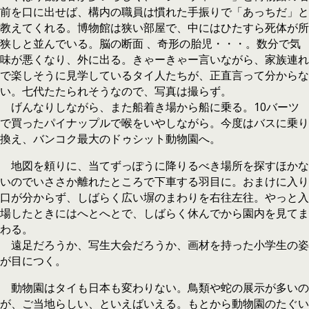
前を口に出せば、構内の職員は慣れた手振りで「あっちだ」と
教えてくれる。博物館は狭い部屋で、中にはひたすら死体が所
狭しと並んでいる。脳の断面 、奇形の胎児・・・。数分で気
味が悪くなり、外に出る。きゃーきゃー言いながら、家族連れ
で楽しそうに見学しているタイ人たちが、正直言って分からな
い。七代たたられそうなので、写真は撮らず。
げんなりしながら、また船着き場から船に乗る。10バーツ
で買ったパイナップルで喉をいやしながら。今度はバスに乗り
換え、バンコク最大のドゥシット動物園へ。
地図を頼りに、当てずっぽうに降りるべき場所を探すほかな
いのでいささか離れたところで下車する羽目に。おまけに入り
口が分からず、しばらく広い塀のまわりを右往左往。やっと入
場したときにはへとへとで、しばらく休んでから園内を見てま
わる。
遠足だろうか、写生大会だろうか、画材を持った小学生の姿
が目につく。
動物園はタイも日本も変わりない。鳥類や蛇の展示が多いの
が、ご当地らしい、といえばいえる。もとから動物園のたぐい