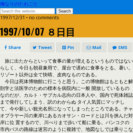
俺なりのたわごと
1997/12/31 • no comments
1997/10/07 ８日目
Share
Tweet
Pin
Mail
SMS
旅に出たからといって食事の量が増えるというものではない
らしく、今日も朝昼兼用で、屋台で遅めに食事をとる。暑い。
リゾート以外は全て快晴、皮肉なものである。
今日は死体博物館に行こうと思う。この博物館はもともと解
剖学と法医学のための標本を病院内に一般 開放しているもの
なのだが、カルト・サブカル志向の日本人や、国内で死体雑誌
まで発行してしまう、訳のわからぬ タイ人気質にマッチし
て、今や新しい観光名所になってしまったところである。チャ
オプラヤー川の東岸にあるカオサン・ロードとは川を挟んだ対
岸に位 置するので、川べりまで歩いて船に乗る。バンコクの
市内バスの路線は迷宮のように複雑で、地図なしでは乗りこな