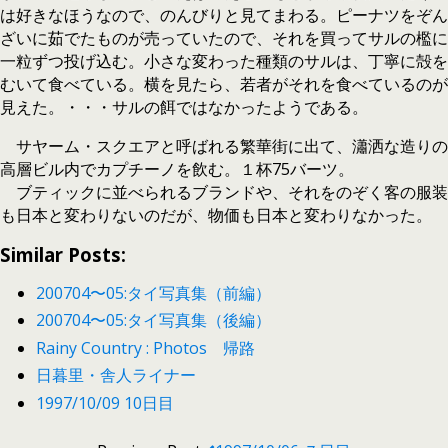
は好きなほうなので、のんびりと見てまわる。ピーナツをぞん
ざいに茹でたものが売っていたので、それを買ってサルの檻に
一粒ずつ投げ込む。小さな変わった種類のサルは、丁寧に殻を
むいて食べている。横を見たら、若者がそれを食べているのが
見えた。・・・サルの餌ではなかったようである。
サヤーム・スクエアと呼ばれる繁華街に出て、瀟洒な造りの
高層ビル内でカプチーノを飲む。１杯75バーツ。
ブティックに並べられるブランドや、それをのぞく客の服装
も日本と変わりないのだが、物価も日本と変わりなかった。
Similar Posts:
200704〜05:タイ写真集（前編）
200704〜05:タイ写真集（後編）
Rainy Country : Photos 帰路
日暮里・舎人ライナー
1997/10/09 10日目