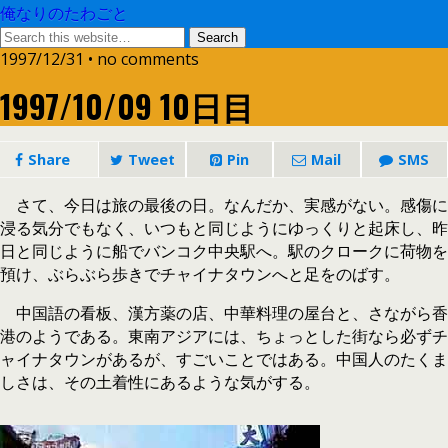
俺なりのたわごと
1997/12/31 • no comments
1997/10/09 10日目
Share
Tweet
Pin
Mail
SMS
さて、今日は旅の最後の日。なんだか、実感がない。感傷に
浸る気分でもなく、いつもと同じようにゆっくりと起床し、昨
日と同じように船でバンコク中央駅へ。駅のクロークに荷物を
預け、ぶらぶら歩きでチャイナタウンへと足をのばす。
中国語の看板、漢方薬の店、中華料理の屋台と、さながら香
港のようである。東南アジアには、ちょっとした街なら必ずチ
ャイナタウンがあるが、すごいことではある。中国人のたくま
しさは、その土着性にあるような気がする。