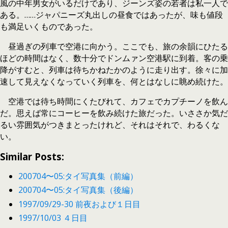
風の中年男女がいるだけであり、ジーンズ姿の若者は私一人で
ある。……ジャパニーズ丸出しの昼食ではあったが、味も値段
も満足いくものであった。
昼過ぎの列車で空港に向かう。ここでも、旅の余韻にひたる
ほどの時間はなく、数十分でドンムァン空港駅に到着。客の乗
降がすむと、列車は待ちかねたかのように走り出す。徐々に加
速して見えなくなっていく列車を、何とはなしに眺め続けた。
空港では待ち時間にくたびれて、カフェでカプチーノを飲ん
だ。思えば常にコーヒーを飲み続けた旅だった。いささか気だ
るい雰囲気がつきまとったけれど、それはそれで、わるくな
い。
Similar Posts:
200704〜05:タイ写真集（前編）
200704〜05:タイ写真集（後編）
1997/09/29-30 前夜および１日目
1997/10/03 ４日目