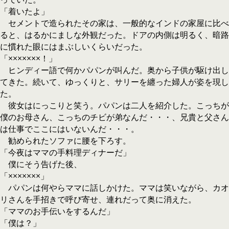
「着いたよ」
セメントで造られたその家は、一般的なインドの家屋に比べ
ると、はるかにましな外観だった。ドアの内側は明るく、暗路
に慣れた眼にはまぶしいくらいだった。
「×××××××！」
ヒンディー語で何かパパンが叫んだ。奥から子供が駆け出し
てきた。続いて、ゆっくりと、サリーを纏った婦人が姿を現し
た。
彼女はにっこりと笑う。パパンは二人を紹介した。こっちが
僕のお母さん、こっちのチビが弟なんだ・・・、兄貴と父さん
は仕事でここにはいないんだ・・・。
勧められたソファに腰を下ろす。
「今夜はママの手料理ディナーだ」
僕にそう告げた後、
「×××××××」
パパンは何やらママに話しかけた。ママは笑いながら、カオ
リさんを手招きで呼び寄せ、連れだって奥に消えた。
「ママのお手伝いをするんだ」
「僕は？」