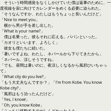
そういう時間感覚をなくしかけていた僕は返事のために、一
度視線を宙に向けてカレンダーをめくる必要に迫られた。
「そうなんですか、わたしはもうちょっと長いんだけど」
「Nice to meet you」
横から男が手を差し出した。
「What is your name?」
僕は名乗った。彼もそれに応える。パパンといった。
「カオリといいます、よろしく」
彼女も僕たちに続いた。
「暑いですよね、わたし、ネパールから下りてきたから」
「ネパール、涼しそうですね」
「でも、昼間は暑いのに、夜涼しくなるから風邪ひいちゃっ
て」
「What city do you live?」
「もう大丈夫なんですか？」「I’m from Kobe. You know
Kobe city?」
「風邪はもう治ったんだけど」
「Yes, I know!」
「Oh, you know Kobe」
「こっちに移動するのがしんどかったよう」