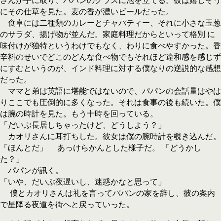
さんが手に取り、パパンのグラスに泡を立てる。彼は嬉しそう
にその仕草を見た。麦の香が濃いビールだった。
食卓には二種類のカレーとチャパティー、それに小さな玉葱
のサラダ、揚げ物が並んだ。家庭料理だからといって格別 に
味付けが独特というわけでもなく、わりに食べやすかった。香
辛料のせいでどこのどんな食べ物でもそれほど違和感を感じず
にすむというのが、インド料理に対する僕なりの逆説的な感想
だった。
ママと弟は英語に堪能ではないので、パパンの会話量はやは
りここでも圧倒的に多くなった。それは食事の後も続いた。僕
は腕の時計を見た。もう十時を回っている。
「だいぶ長居しちゃったけど、どうしよう？」
カオリさんに耳打ちした。彼女は僕の腕時計を覗き込んだ。
「ほんとだ」 あっけらかんとした様子だ。 「どうかし
た？」
パパンが訊く。
「いや、だいぶ夜遅いし、迷惑かなと思って」
僕とカオリさんは礼を言ってパパンの家を辞し、彼の案内
で星降る夜道を街へと戻っていった。