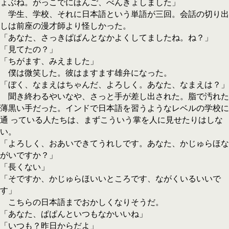
ょぶね。がっこでにほんご、べんきょしました」
学生、学校、それに日本語という単語が三回。会話の切り出
しは前座の漫才師より怪しかった。
「あなた、さっきぱぱんとなかよくしてましたね。ね？」
「見てたの？」
「ちがます、みえました」
僕は微笑した。彼はますます雄弁になった。
「ぼく、なまえはちゃんだ、よろしく。あなた、なまえは？」
聞き終わるやいなや、さっと手が差し出された。脂で汚れた
薄黒い手だった。インドで日本語を習うようなレベルの学校に
通 っている人たちは、まずこういう掌を人に見せたりはしな
い。
「よろしく、おあいできてうれしです。あなた、かじゅらほな
がいですか？」
「長くない」
「そですか、かじゅらほいいところです、ながくいるいいで
す」
こちらの日本語までおかしくなりそうだ。
「あなた、ぱぱんといつもなかいいね」
「いつも？昨日からだよ」