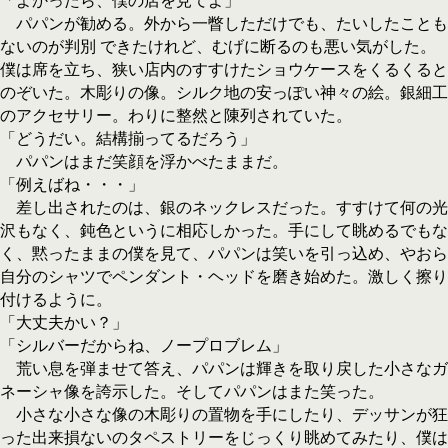
「よかったら、僕の店を見てよ」
パパンが勧める。外から一瞥しただけでも、たいしたことも
ないのが判別 できたけれど、むげに断るのも悪い気がした。
僕は席を立ち、狭い店内のすすけたショウケースをくるくると
のぞいた。木彫りの像。シルク地の安っぽい神々の絵。銀細工
のアクセサリー。わりに整然と陳列されていた。
「どうだい。結構揃ってるだろう」
パパンはまだ笑顔を浮かべたままだ。
「例えばね・・・」
差し出されたのは、銀のネックレスだった。すすけて何の光
沢もなく、鈍色というに相応しかった。手にして眺めるでもな
く、黙ったままの僕を見て、パパンは笑いを引っ込め、やおら
自分のシャツでペンダント・ヘッドを磨き始めた。激しく擦り
付けるように。
「大丈夫かい？」
「シルバーだからね、ノープロブレム」
荒い息を弾ませて答え、パパンは輝きを取り戻した小さなガ
ネーシャ像を誇示した。そしてパパンはまた笑った。
小さな小さな像の木彫りの置物を手にしたり、デッサンが狂
った出来損ないのタペストリーをじっくり眺めてみたり、僕は