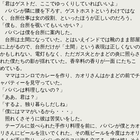
「君はゲストだ、ここでゆっくりしていればいいよ」
パパンが隣に腰を下ろす。ゲストホストというわけではな
く、台所仕事は女の役割、といったほうが正しいのだろう。
「僕も、台所を覗いてもいいかい？」
パパンは僕を台所に案内した。
台所は土間になっていた。とはいえインドでは靴のまま部屋
に上がるので、台所だけが「土間」という表現は正しくないの
かもしれない。電灯もなく、ただガス火とかまどの炎に照らさ
れた僕たちの影が揺れていた。香辛料の香りが一面 にたちこ
めている。
ママはコンロでカレーを作り、カオリさんはかまどの前でチ
ャパティーを見守っていた。
「パパンは料理しないの？」
「ああ。君は？」
「するよ。独り暮らしだしね」
「僕にはママがいるから・・・」
照れくさそうに彼は苦笑いをした。
テーブルに並べられた手作り料理を前に、パパンが僕とカオ
リさんにビールを注いでくれた。その瓶ビールを今度はカオリ