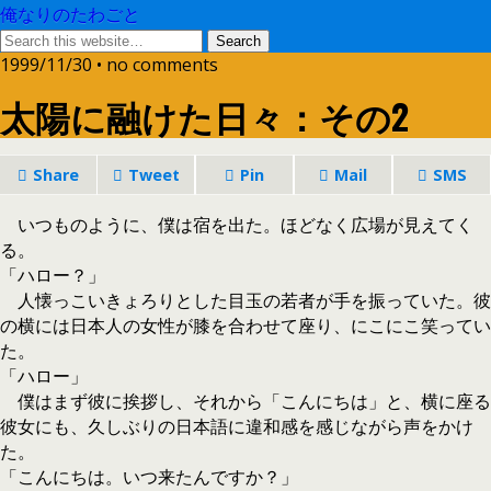
俺なりのたわごと
1999/11/30 • no comments
太陽に融けた日々：その2
Share
Tweet
Pin
Mail
SMS
いつものように、僕は宿を出た。ほどなく広場が見えてく
る。
「ハロー？」
人懐っこいきょろりとした目玉の若者が手を振っていた。彼
の横には日本人の女性が膝を合わせて座り、にこにこ笑ってい
た。
「ハロー」
僕はまず彼に挨拶し、それから「こんにちは」と、横に座る
彼女にも、久しぶりの日本語に違和感を感じながら声をかけ
た。
「こんにちは。いつ来たんですか？」