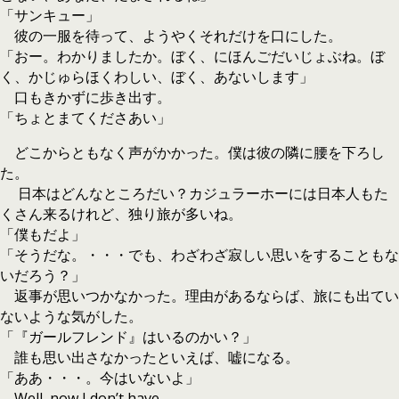
「サンキュー」
彼の一服を待って、ようやくそれだけを口にした。
「おー。わかりましたか。ぼく、にほんごだいじょぶね。ぼ
く、かじゅらほくわしい、ぼく、あないします」
口もきかずに歩き出す。
「ちょとまてくださあい」
どこからともなく声がかかった。僕は彼の隣に腰を下ろし
た。
日本はどんなところだい？カジュラーホーには日本人もた
くさん来るけれど、独り旅が多いね。
「僕もだよ」
「そうだな。・・・でも、わざわざ寂しい思いをすることもな
いだろう？」
返事が思いつかなかった。理由があるならば、旅にも出てい
ないような気がした。
「『ガールフレンド』はいるのかい？」
誰も思い出さなかったといえば、嘘になる。
「ああ・・・。今はいないよ」
Well, now I don’t have.