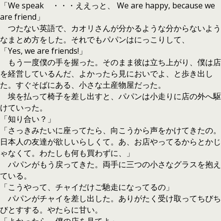
「We speak ・・・ええっと、 We are happy, because we
are friend」
つたない英語で、カオリさんが分かるような分からないよう
なまとめ方をした。それでもパパンはにっこりして、
「Yes, we are friends!」
もう一度僕の手を握った。そのまま彼は立ち上がり、僕は店
を経営しているんだ、よかったら見においでよ、と歩き出し
た。すぐそばにある、小さな土産物屋だった。
埃を払って椅子を差し出すと、パパンは小走りに店の外へ駆
けていった。
「知り合い？」
「さっきみたいに座ってたら、向こうから声をかけてきたの。
日本人の友達が欲しいらしくて。あ、お店やってるからとかじ
ゃなくて。わたしも何も買わずに、」
パパンがもう戻ってきた。両手に三つの小さなグラスを抱え
ている。
「こうやって、チャイだけご馳走になってるの」
パパンがチャイを差し出した。ありがたく受け取ってちびち
びとすする。やたらに甘い。