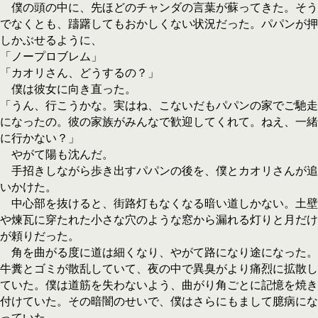
僕の頭の中に、先ほどのチャンダの言葉が蘇ってきた。そう
でなくとも、躊躇してもおかしくない状況だった。パパンが押
しかぶせるように、
「ノープロブレム」
「カオリさん、どうするの？」
僕は彼女に向き直った。
「うん、行こうかな。実はね、こないだもパパンの家でご馳走
になったの。彼の家族がみんなで歓迎してくれて。ねえ、一緒
に行かない？」
やがて陽も沈んだ。
手招きしながら歩き出すパパンの後を、僕とカオリさんが追
いかけた。
中心部を抜けると、街路灯もなくなる暗い道しかない。土壁
や煉瓦に穿たれた小さな穴のような窓から漏れる灯りと月だけ
が頼りだった。
角を曲がる度に道は細くなり、やがて路になり途になった。
牛糞とゴミが散乱していて、夜の中で異臭がより痛烈に拡散し
ていた。僕は道筋を失わないよう、曲がり角ごとに記憶を焼き
付けていた。その暗闇のせいで、僕はさらにもまして臆病にな
っていた。