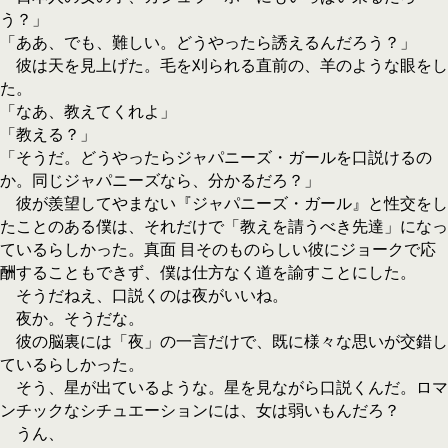
う？」
「ああ、でも、難しい。どうやったら誘えるんだろう？」
彼は天を見上げた。毛を刈られる直前の、羊のような眼をし
た。
「なあ、教えてくれよ」
「教える？」
「そうだ。どうやったらジャパニーズ・ガールを口説けるの
か。同じジャパニーズなら、分かるだろ？」
彼が羨望してやまない『ジャパニーズ・ガール』と性交をし
たことのある僕は、それだけで「教えを請うべき先達」になっ
ているらしかった。真面 目そのものらしい彼にジョークで応
酬することもできず、僕は仕方なく道を諭すことにした。
そうだねえ、口説くのは夜がいいね。
夜か。そうだな。
彼の脳裏には「夜」の一言だけで、既に様々な思いが交錯し
ているらしかった。
そう、星が出ているような。星を見ながら口説くんだ。ロマ
ンチックなシチュエーションには、女は弱いもんだろ？
うん、