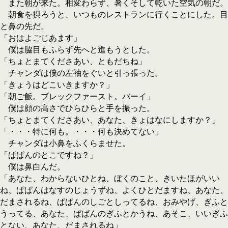
また朝が来た。相変わらず、暑くそして乾いた空気の朝だ。
朝食を摂ろうと、いつものレストランに行くことにした。目
と鼻の先だ。
「おはよごじあます」
僕は脇目もふらず先へと進もうとした。
「ちょとまてくださあい、ともだちね」
チャンダは僕の左袖をぐいと引っ張った。
「きょうはどこいきますか？」
「朝ご飯。ブレックファースト。バーイ」
僕は顔の高さでひらひらと手を振った。
「ちょとまてくださあい、あなた、きょはなにしますか？」
「・・・特に何も。・・・何も決めてない」
チャンダは小鼻をふくらませた。
「ぱぱんのとこですね？」
僕は鼻白んだ。
「あなた、わからないひとね、ぼくのこと、きいたほがいい
ね、ぱぱんはなすのじょうずね、よくひとだますね、あなた、
だまされるね、ぱぱんのしごとしってるね、おみやげ、ぎふと
うってる、あなた、ぱぱんのぎふとかうね、あそこ、いいぎふ
とない、あなた、だまされるね」