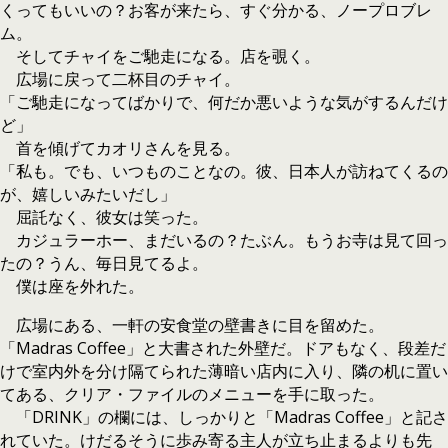
くってもいいの？お客が来たら、すぐ分かる、ノープロブレ
ム。
そしてチャイをご馳走になる。店を覗く。
広場に戻って二杯目のチャイ。
「ご馳走になってばかりで、何だか悪いような気がするんだけ
ど」
首を傾げてカオリさんを見る。
「私も。でも、いつものことなの。彼、日本人が訪ねてくるの
が、嬉しいみたいだし」
屈託なく、彼女は笑った。
カジュラーホー、まだいるの？たぶん。もうお寺は見て回っ
たの？うん、毎日見てるよ。
僕は座を外れた。
広場にある、一軒の安食堂の壁書きに目を留めた。
「Madras Coffee」と大書された外壁だ。ドアもなく、段差だ
けで室内外を分け隔てられた薄暗い店内に入り、隣の机に置い
てある、クリア・ファイルのメニューを手に取った。
「DRINK」の欄には、しっかりと「Madras Coffee」と記さ
れていた。けだるそうに歩み寄る主人が立ち止まるよりも先