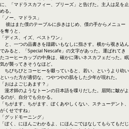
に、「マドラスカフィー、プリーズ」と告げた。主人は足を止
める。
「ノー、マドラス」
彼はまた僕のテーブルに歩きはじめ、僕の手からメニュー
を奪うと、
「ディス、イズ、ベストワン」
と、一つの品書きを躊躇いもなしに指さす。横から覗き込ん
でみると、「Special Nescafe」の文字があった。運ばれてき
たコーヒーカップの中身は、確かに薄いネスカフェだった。眠
気が襲ってきそうなほど。
ちびちびとコーヒーを啜っていると、若い、というより幼い
といった方が適切な、つやつやの肌をした少年が現れた。
「おはよごじあます？」
漫才師のようなトーンの日本語を喋りだした。眉間に皺がよ
るのが、自分でも分かる。
「ちがます、ちがます、ぼくあやしくない、スチューデント、
がくせですね」
「グッドモーニング」
「ぼく、にほんごわかるよ、にほんごではなしてもらてもだじ