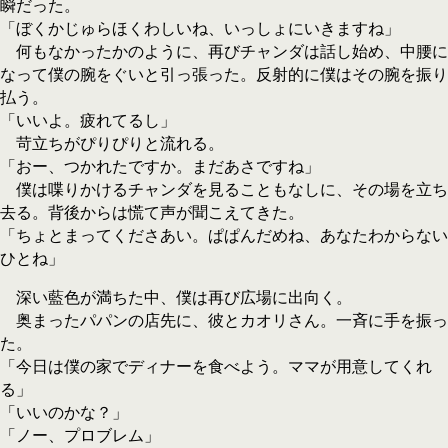
瞬だった。
「ぼくかじゅらほくわしいね、いっしょにいきますね」
何もなかったかのように、再びチャンダは話し始め、中腰に
なって僕の腕をぐいと引っ張った。反射的に僕はその腕を振り
払う。
「いいよ。疲れてるし」
苛立ちがぴりぴりと流れる。
「おー、つかれたですか。まだあさですね」
僕は喋りかけるチャンダを見ることもなしに、その場を立ち
去る。背後からは慌て声が聞こえてきた。
「ちょとまってくださあい。ぱぱんだめね、あなたわからない
ひとね」
深い藍色が満ちた中、僕は再び広場に出向く。
奥まったパパンの店先に、彼とカオリさん。一斉に手を振っ
た。
「今日は僕の家でディナーを食べよう。ママが用意してくれ
る」
「いいのかな？」
「ノー、プロブレム」