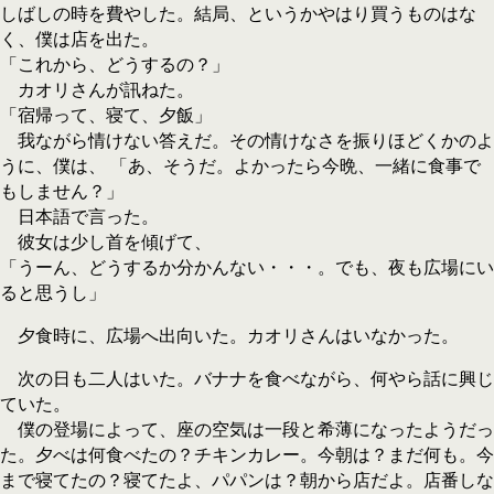
しばしの時を費やした。結局、というかやはり買うものはな
く、僕は店を出た。
「これから、どうするの？」
カオリさんが訊ねた。
「宿帰って、寝て、夕飯」
我ながら情けない答えだ。その情けなさを振りほどくかのよ
うに、僕は、 「あ、そうだ。よかったら今晩、一緒に食事で
もしません？」
日本語で言った。
彼女は少し首を傾げて、
「うーん、どうするか分かんない・・・。でも、夜も広場にい
ると思うし」
夕食時に、広場へ出向いた。カオリさんはいなかった。
次の日も二人はいた。バナナを食べながら、何やら話に興じ
ていた。
僕の登場によって、座の空気は一段と希薄になったようだっ
た。夕べは何食べたの？チキンカレー。今朝は？まだ何も。今
まで寝てたの？寝てたよ、パパンは？朝から店だよ。店番しな