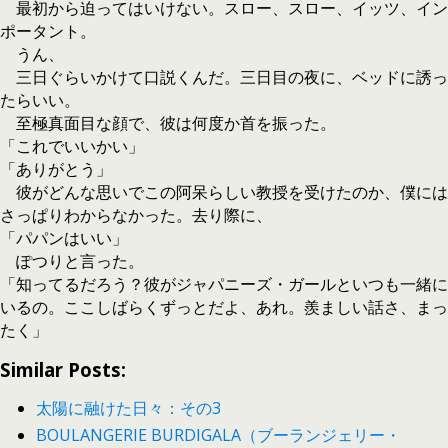
最初から迫ってはいけない。スロー、スロー、イッツ、イン
ポータント。
うん、
三日ぐらいかけて口説くんだ。三日目の夜に、ベッドに誘っ
たらいい。
至極真面目な顔で、彼は何度か首を振った。
「これでいいかい」
「ありがとう」
彼がどんな思いでこの阿呆らしい教授を受けたのか、僕には
さっぱりわからなかった。去り際に、
「パパンはいい」
ぽつりと言った。
「知ってるだろう？彼がジャパニーズ・ガールといつも一緒に
いるの。ここしばらくずっとだよ、あれ。羨ましい話さ、まっ
たく」
Similar Posts:
太陽に融けた日々：その3
BOULANGERIE BURDIGALA（ブーランジェリー・