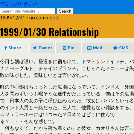
俺なりのたわごと
1999/12/31 • no comments
1999/01/30 Relationship
Share
Tweet
Pin
Mail
SMS
今日も朝は遅い。昼過ぎに宿を出て、トマトサンドイッチ、バ
ナナヨーグルト、チャイのブランチ。こじゃれたメニューは失
敗の味がした。美味しいとは言いがたい。
町の中心部はちょっとした広場になっていて、インド人・外国
人を問わずいつも暇そうな連中がたまっている。僕はその広場
で、日本人の女の子に呼び止められた。彼女はパパンという名
のインド人男と一緒だった。三人で、他愛もない雑談をする。
カジュラーホーにはいつ来た？日本ではどこに住んで
る？・・・そんな感じで。
「何もなくて、だから落ち着くの」と彼女、カオリさんは言っ