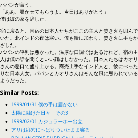
パパンが言う。
「ああ、覗かせてもらうよ。今日はありがとう」
僕は彼の家を辞した。
宿に戻ると、同宿の日本人たちがここの主人と焚き火を囲んで
いた。北インドの夜は寒い。僕も輪に加わり、焚き火に手をか
ざした。
パパンの評判は悪かった。温厚な口調ではあるけれど、宿の主
人は僕の話を聞くといい顔はしなかった。日本人たちはカオリ
さんの悪口で盛り上がる。商売上手なインド人と、彼にべった
りな日本人女。パパンとカオリさんはそんな風に思われている
ようだった。
Similar Posts:
1999/01/31 僕の手は届かない
太陽に融けた日々：その3
1999/02/01 カジュラーホー出立
アリは縦穴にへばりついたまま寝る