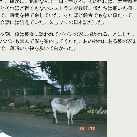
た。確かに、遺跡なんて一日で飽きる。その他には、土産物屋
とそれほど旨くもないレストランが数軒。僕たちは揃いも揃っ
て、時間を持て余していた。それほど饒舌でもない僕だって、
会話には飢えていた。久しぶりの日本語だった。
夕刻、僕は彼女に誘われてパパンの家に招かれることにした。
パパンも喜んで僕を案内してくれた。村の外れにある彼の家ま
で、薄暗い小径を歩いて向かった。