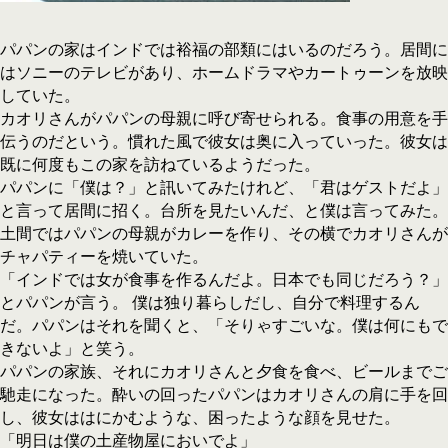
パパンの家はインドでは裕福の部類にはいるのだろう。居間に
はソニーのテレビがあり、ホームドラマやカートゥーンを放映
していた。
カオリさんがパパンの母親に呼び寄せられる。食事の用意を手
伝うのだという。慣れた風で彼女は奥に入っていった。彼女は
既に何度もこの家を訪ねているようだった。
パパンに「僕は？」と訊いてみたけれど、「君はゲストだよ」
と言って居間に招く。台所を見たいんだ、と僕は言ってみた。
土間ではパパンの母親がカレーを作り、その横でカオリさんが
チャパティーを焼いていた。
「インドでは女が食事を作るんだよ。日本でも同じだろう？」
とパパンが言う。 僕は独り暮らしだし、自分で料理するん
だ。パパンはそれを聞くと、「そりゃすごいな。僕は何にもで
きないよ」と笑う。
パパンの家族、それにカオリさんと夕食を食べ、ビールまでご
馳走になった。酔いの回ったパパンはカオリさんの肩に手を回
し、彼女ははにかむような、困ったような顔を見せた。
「明日は僕の土産物屋においでよ」