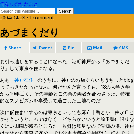
俺なりのたわごと
2004/04/28 • 1 comment
あづまくだり
Share
Tweet
Pin
Mail
SMS
お引っ越しをすることになった。港町神戸から『あづまくだ
り』して東京在住になる。
ああ。
神戸在住
のうちに、神戸のお店ぐらいもうちっとblog
っておきたかったなあ。何だかんだ言っても、18の大学入学
から10年近く、その年齢とこの街の両者が合わさった、特権
的なスノビズムを享受して過ごした土地なのだ。
次に仮住まいするのは東京といっても麻布十番とか自由が丘と
かそういうところではなく、どちらかというと埼玉県に限りな
く近い田園が残るところだ。故郷は岐阜なので愛知の隣、神戸
は大阪から電車で20分、でお次も大都会の周縁だ。好んでド