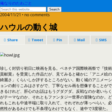
俺なりのたわごと
2004/11/21 • no comments
ハウルの動く城
Share
Tweet
Pin
Mail
SMS
珍しく封切り初日に映画を見る。ベネチア国際映画祭で『技術
貢献賞』を受賞した作品だが、見てみると確かに「アニメ絵の
綺麗さ」くらいしか評するところがない。動く城のアニメーシ
ョンの創りこみはさすがで、丁寧なセル画を想像することがで
きるけれど、肝心のお話はもうグダグダ。反戦なのか老いらく
がテーマなのか、それともファンタジー世界の冒険なのか。ど
れもこれも中途半端に取り入れて、それぞれが薄っぺらい。必
然性があるわけでも不条理なわけでもなく、途中で3度寝た。