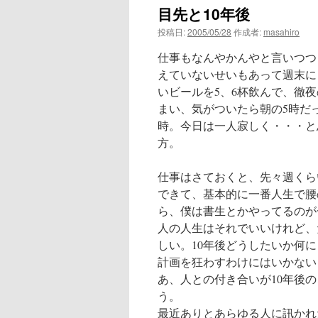
目先と10年後
ン
投稿日:
2005/05/28
作成者:
masahiro
ツ
仕事もなんやかんやと言いつつ
へ
えていないせいもあって週末に
いビールを5、6杯飲んで、徹
ス
まい、気がついたら朝の5時だ
時。今日は一人寂しく・・・と
キ
方。
ッ
仕事はさておくと、先々週くら
プ
できて、基本的に一番人生で腰
ら、僕は書生とかやってるのが
人の人生はそれでいいけれど、
しい。10年後どうしたいか何
計画を狂わすわけにはいかない
あ、人との付き合いが10年後
う。
最近ありとあらゆる人に訊かれ