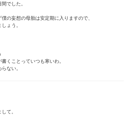
日間でした。
ず僕の妄想の母胎は安定期に入りますので、
ましょう。
う
くことっていつも寒いわ。
らない。
まして。