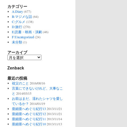
カテゴリー
A:Diary
(677)
B:マジメな話
(64)
C:グルメ
(138)
D:旅行
(270)
E:読書・映画・演劇
(46)
F:Uncategorized
(24)
未分類
(1)
アーカイブ
ア
ー
Zenback
カ
イ
最近の投稿
ブ
祖父のこと
2016/08/16
言葉にできないけれど、大事なこ
と
2014/03/15
お前はまだ、濡れたシャツを愛し
ているか？
2014/01/19
亜細亜へめぐり紀行13
2013/11/21
亜細亜へめぐり紀行12
2013/11/21
亜細亜へめぐり紀行11
2013/11/14
亜細亜へめぐり紀行10
2013/11/13