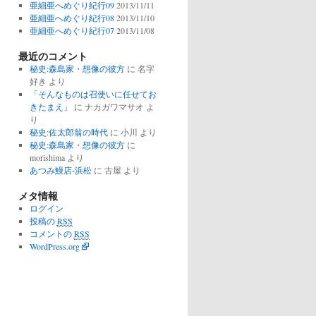
亜細亜へめぐり紀行09
2013/11/11
亜細亜へめぐり紀行08
2013/11/10
亜細亜へめぐり紀行07
2013/11/08
最近のコメント
秘史:森島家・想像の彼方
に
名字
好き
より
「そんなものは召使いに任せてお
きたまえ」
に
ナカガワマサオ
よ
り
秘史:佐太郎翁の時代
に
小川
より
秘史:森島家・想像の彼方
に
morishima
より
あつみ鰻店-浜松
に
古屋
より
メタ情報
ログイン
投稿の
RSS
コメントの
RSS
WordPress.org