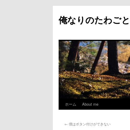
俺なりのたわご
ホーム
About me
コ
ン
←
僕はボタン付けができない
テ