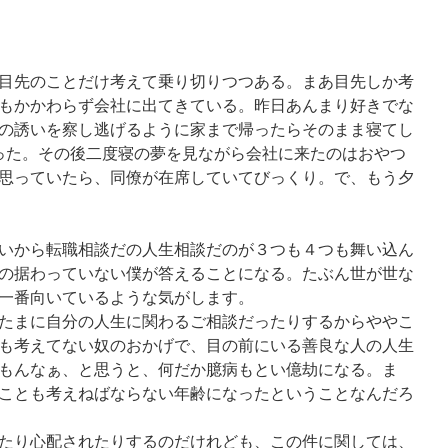
目先のことだけ考えて乗り切りつつある。まあ目先しか考
もかかわらず会社に出てきている。昨日あんまり好きでな
夜の誘いを察し逃げるように家まで帰ったらそのまま寝てし
った。その後二度寝の夢を見ながら会社に来たのはおやつ
思っていたら、同僚が在席していてびっくり。で、もう夕
いから転職相談だの人生相談だのが３つも４つも舞い込ん
の据わっていない僕が答えることになる。たぶん世が世な
一番向いているような気がします。
たまに自分の人生に関わるご相談だったりするからややこ
にも考えてない奴のおかげで、目の前にいる善良な人の人生
もんなぁ、と思うと、何だか臆病もとい億劫になる。ま
のことも考えねばならない年齢になったということなんだろ
たり心配されたりするのだけれども、この件に関しては、