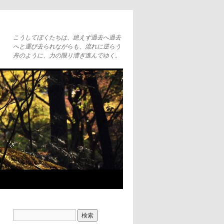
こうしてぼくたちは、絶えず過去へ過去
へと運び去られながらも、流れに逆らう
舟のように、力の限り漕ぎ進んでゆく。