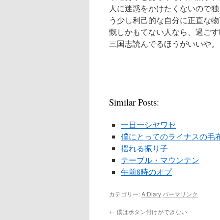
人に迷惑をかけたくないので独
う少し利己的な自分に正直な物
慨しかもてない人なら、過ごす
三国志読んでるほうがいいや。
Similar Posts:
一日一シヤワセ
僕にとってのライナスの毛
揺れる振り子
テーブル・マウンテン
午前8時のオプ
カテゴリー:
A:Diary
パーマリンク
←
僕はボタン付けができない