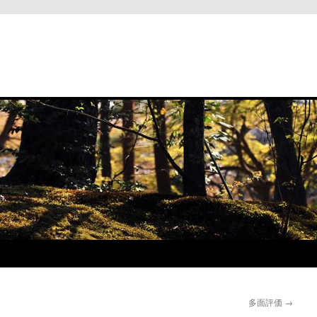
と
多面評価
→