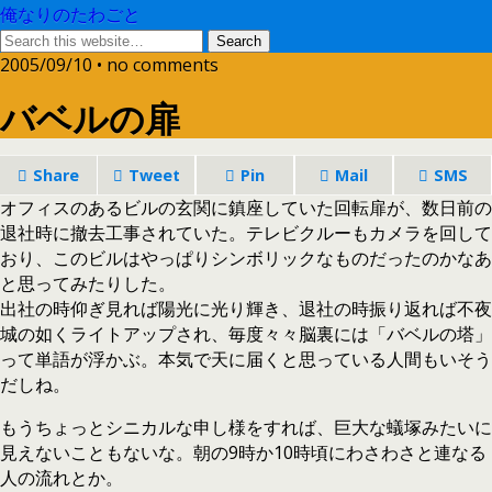
俺なりのたわごと
2005/09/10 • no comments
バベルの扉
Share
Tweet
Pin
Mail
SMS
オフィスのあるビルの玄関に鎮座していた回転扉が、数日前の
退社時に撤去工事されていた。テレビクルーもカメラを回して
おり、このビルはやっぱりシンボリックなものだったのかなあ
と思ってみたりした。
出社の時仰ぎ見れば陽光に光り輝き、退社の時振り返れば不夜
城の如くライトアップされ、毎度々々脳裏には「バベルの塔」
って単語が浮かぶ。本気で天に届くと思っている人間もいそう
だしね。
もうちょっとシニカルな申し様をすれば、巨大な蟻塚みたいに
見えないこともないな。朝の9時か10時頃にわさわさと連なる
人の流れとか。